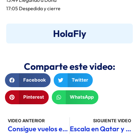
13:49 Llegando a Doha
17:05 Despedida y cierre
HolaFly
Comparte este video:
Facebook
Twitter
Pinterest
WhatsApp
VIDEO ANTERIOR
SIGUIENTE VIDEO
Consigue vuelos en primera clase a precio de economy con estos tips
Escala en Qatar y lo único que puedo decir es… wow!