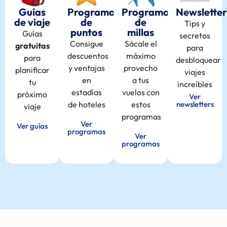
Guías
Programas
Programas
Newsletter
de viaje
de
de
Tips y
puntos
millas
Guías
secretos
Consigue
Sácale el
gratuitas
para
descuentos
máximo
para
desbloquear
y ventajas
provecho
planificar
viajes
en
a tus
tu
increíbles
estadías
vuelos con
próximo
Ver
de hoteles
estos
newsletters
viaje
programas
Ver
Ver guías
programas
Ver
programas