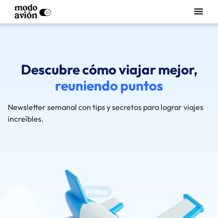
Descubre cómo viajar mejor,
n
t
o
s
p
l
a
s
u
á
o
d
n
a
p
b
o
e
n
i
Newsletter semanal con tips y secretos para lograr viajes
increíbles.
Millas