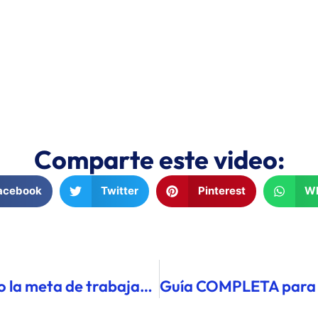
Comparte este video:
acebook
Twitter
Pinterest
W
¿Cuántos años llevas posponiendo la meta de trabajar remoto?