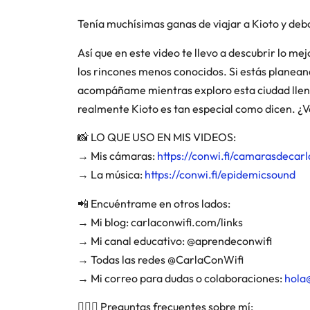
Tenía muchísimas ganas de viajar a Kioto y deb
Así que en este video te llevo a descubrir lo me
los rincones menos conocidos. Si estás planeand
acompáñame mientras exploro esta ciudad llena 
realmente Kioto es tan especial como dicen. ¿Va
📸 LO QUE USO EN MIS VIDEOS:
→ Mis cámaras:
https://conwi.fi/camarasdecarl
→ La música:
https://conwi.fi/epidemicsound
📲 Encuéntrame en otros lados:
→ Mi blog: carlaconwifi.com/links
→ Mi canal educativo: @aprendeconwifi
→ Todas las redes @CarlaConWifi
→ Mi correo para dudas o colaboraciones:
hola
🙋🏻‍♀️ Preguntas frecuentes sobre mí: