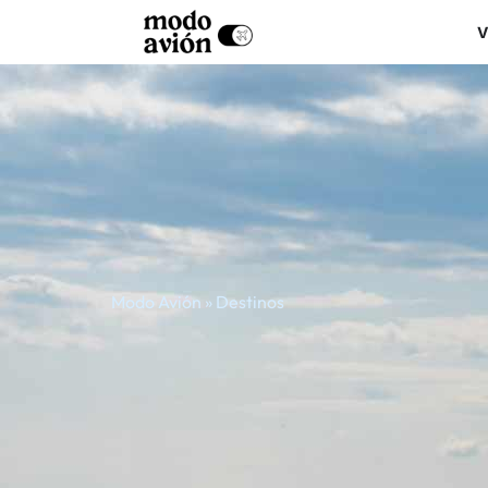
V
Modo Avión
»
Destinos